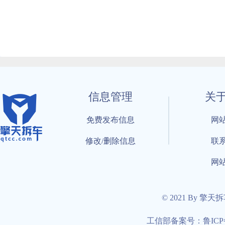
信息管理
关
免费发布信息
网
修改/删除信息
联
网
© 2021 By 擎天
工信部备案号：鲁ICP备