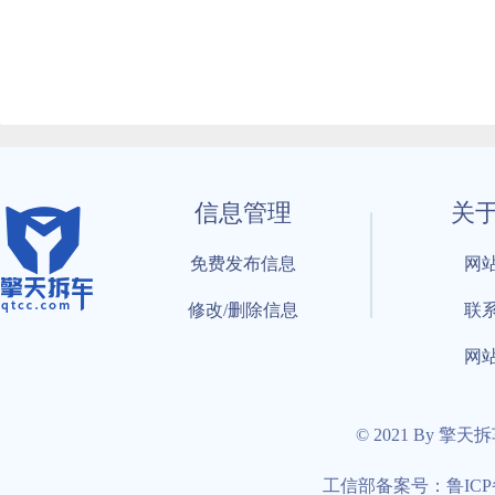
信息管理
关
免费发布信息
网
修改/删除信息
联
网
© 2021 By 擎天
工信部备案号：鲁ICP备