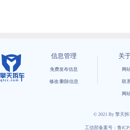
信息管理
关
免费发布信息
网
修改/删除信息
联
网
© 2021 By 擎天
工信部备案号：鲁ICP备