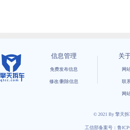
信息管理
关
免费发布信息
网
修改/删除信息
联
网
© 2021 By 擎天
工信部备案号：鲁ICP备