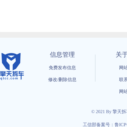
信息管理
关
免费发布信息
网
修改/删除信息
联
网
© 2021 By 擎天
工信部备案号：鲁ICP备