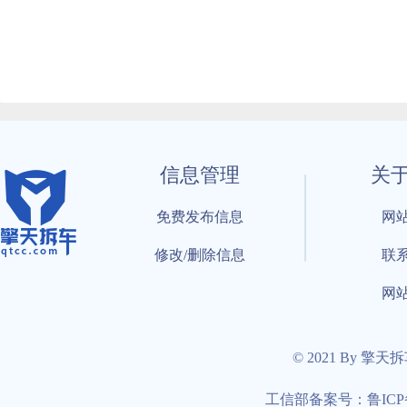
信息管理
关
免费发布信息
网
修改/删除信息
联
网
© 2021 By 擎天
工信部备案号：鲁ICP备