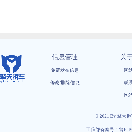
信息管理
关
免费发布信息
网
修改/删除信息
联
网
© 2021 By 擎天
工信部备案号：鲁ICP备