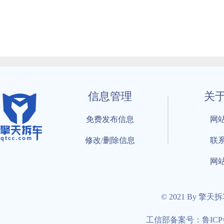
信息管理
关
免费发布信息
网
修改/删除信息
联
网
© 2021 By 擎天
工信部备案号：鲁ICP备