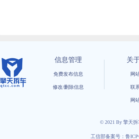
信息管理
关
免费发布信息
网
修改/删除信息
联
网
© 2021 By 擎天
工信部备案号：鲁ICP备