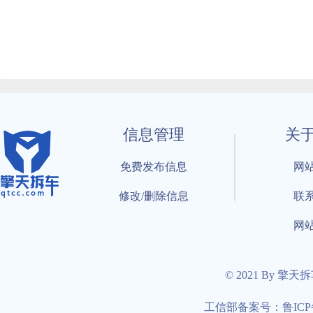
信息管理
关
免费发布信息
网
修改/删除信息
联
网
© 2021 By 擎天
工信部备案号：鲁ICP备