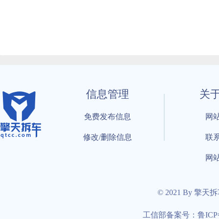
信息管理
关
免费发布信息
网
修改/删除信息
联
网
© 2021 By 擎天
工信部备案号：鲁ICP备