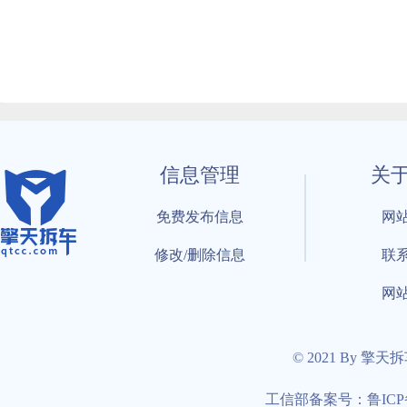
信息管理
关
免费发布信息
网
修改/删除信息
联
网
© 2021 By 擎天
工信部备案号：鲁ICP备