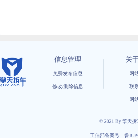
信息管理
关
免费发布信息
网
修改/删除信息
联
网
© 2021 By 擎天
工信部备案号：鲁ICP备