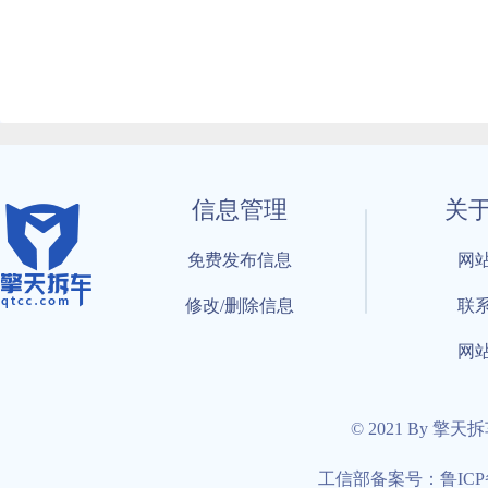
信息管理
关
免费发布信息
网
修改/删除信息
联
网
© 2021 By 擎天
工信部备案号：鲁ICP备