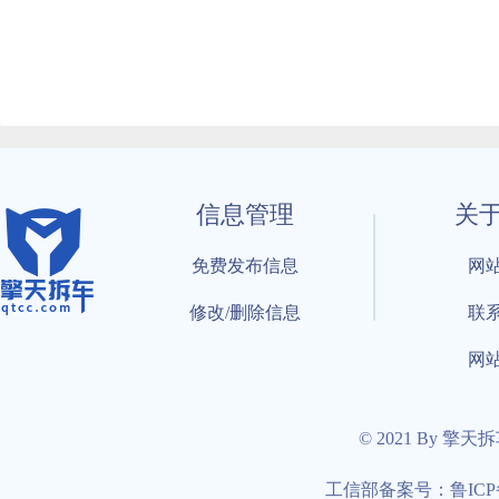
信息管理
关
免费发布信息
网
修改/删除信息
联
网
© 2021 By 擎天
工信部备案号：鲁ICP备