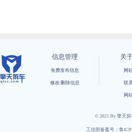
信息管理
关
免费发布信息
网
修改/删除信息
联
网
© 2021 By 擎天
工信部备案号：鲁ICP备