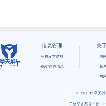
信息管理
关
免费发布信息
网
修改/删除信息
联
网
© 2021 By 擎天
工信部备案号：鲁ICP备