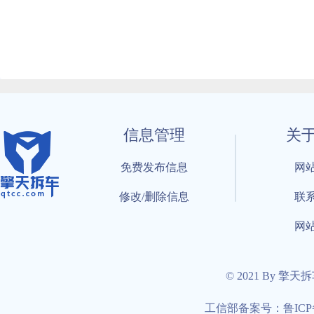
信息管理
关
免费发布信息
网
修改/删除信息
联
网
© 2021 By 擎天
工信部备案号：鲁ICP备