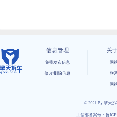
信息管理
关
免费发布信息
网
修改/删除信息
联
网
© 2021 By 擎天
工信部备案号：鲁ICP备