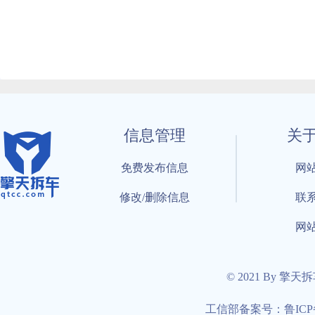
信息管理
关
免费发布信息
网
修改/删除信息
联
网
© 2021 By 擎天
工信部备案号：鲁ICP备