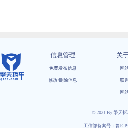
信息管理
关
免费发布信息
网
修改/删除信息
联
网
© 2021 By 擎天
工信部备案号：鲁ICP备