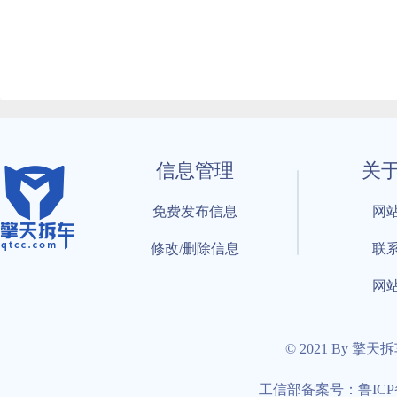
信息管理
关
免费发布信息
网
修改/删除信息
联
网
© 2021 By 擎天
工信部备案号：鲁ICP备