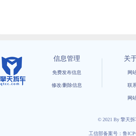
信息管理
关
免费发布信息
网
修改/删除信息
联
网
© 2021 By 擎天
工信部备案号：鲁ICP备