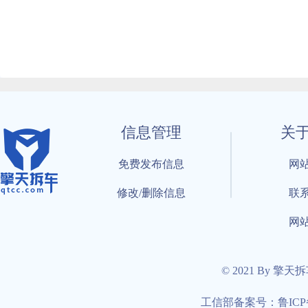
信息管理
关
免费发布信息
网
修改/删除信息
联
网
© 2021 By 擎天
工信部备案号：鲁ICP备