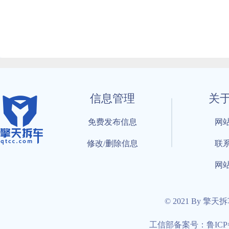
信息管理
关
免费发布信息
网
修改/删除信息
联
网
© 2021 By 擎天
工信部备案号：鲁ICP备