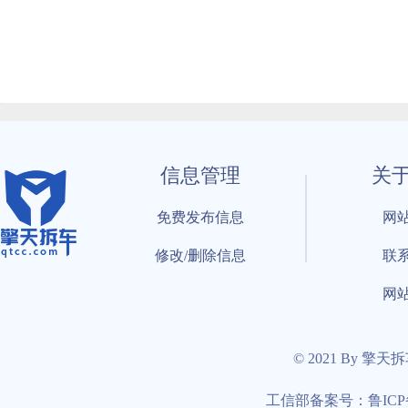
信息管理
关
免费发布信息
网
修改/删除信息
联
网
© 2021 By 擎天
工信部备案号：鲁ICP备