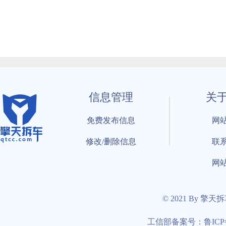
信息管理
关
免费发布信息
网
修改/删除信息
联
网
© 2021 By 擎天
工信部备案号：鲁ICP备