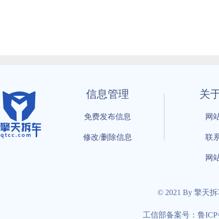
信息管理
关
免费发布信息
网
修改/删除信息
联
网
© 2021 By 擎天
工信部备案号：鲁ICP备