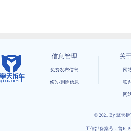
信息管理
关
免费发布信息
网
修改/删除信息
联
网
© 2021 By 擎天
工信部备案号：鲁ICP备