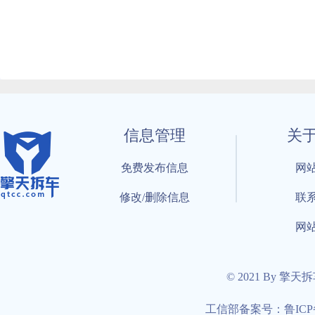
信息管理
关
免费发布信息
网
修改/删除信息
联
网
© 2021 By 擎天
工信部备案号：鲁ICP备