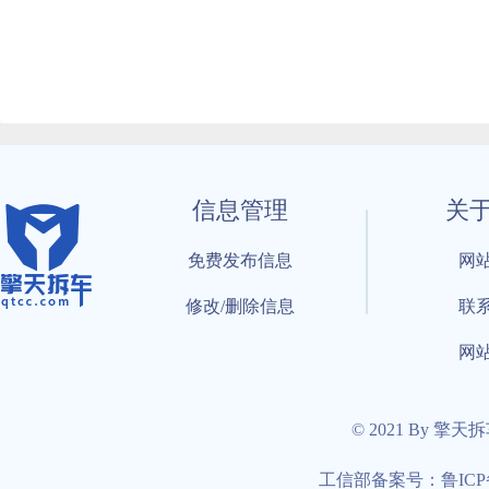
信息管理
关
免费发布信息
网
修改/删除信息
联
网
© 2021 By 擎天
工信部备案号：鲁ICP备