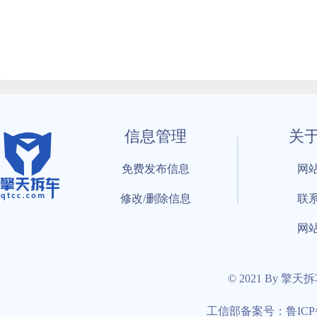
信息管理
关
免费发布信息
网
修改/删除信息
联
网
© 2021 By 擎天
工信部备案号：鲁ICP备