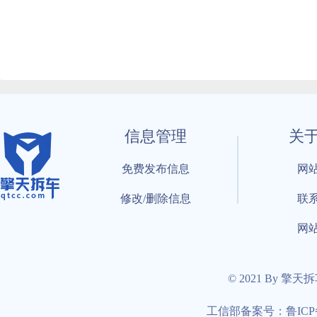
信息管理
关
免费发布信息
网
修改/删除信息
联
网
© 2021 By 擎天
工信部备案号：鲁ICP备