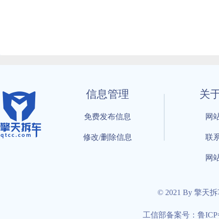
信息管理
关
免费发布信息
网
修改/删除信息
联
网
© 2021 By 擎天
工信部备案号：鲁ICP备