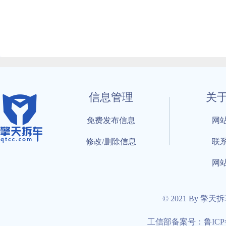
信息管理
关
免费发布信息
网
修改/删除信息
联
网
© 2021 By 擎天
工信部备案号：鲁ICP备