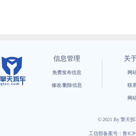
信息管理
关
免费发布信息
网
修改/删除信息
联
网
© 2021 By 擎天
工信部备案号：鲁ICP备