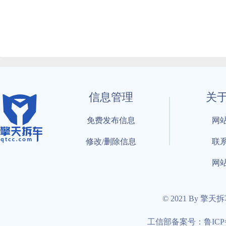
信息管理
关
免费发布信息
网
修改/删除信息
联
网
© 2021 By 擎天
工信部备案号：鲁ICP备