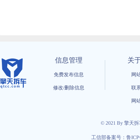
信息管理
关
免费发布信息
网
修改/删除信息
联
网
© 2021 By 擎天
工信部备案号：鲁ICP备