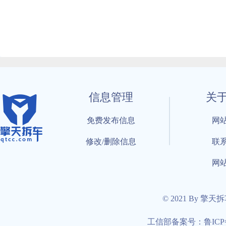
信息管理
关
免费发布信息
网
修改/删除信息
联
网
© 2021 By 擎天
工信部备案号：鲁ICP备