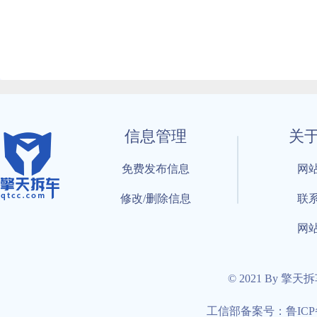
信息管理
关
免费发布信息
网
修改/删除信息
联
网
© 2021 By 擎天
工信部备案号：鲁ICP备