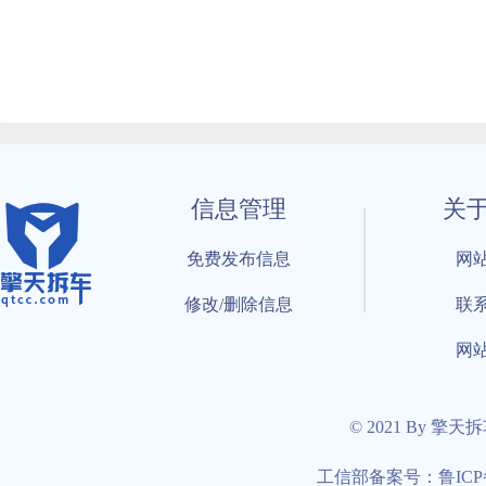
信息管理
关
免费发布信息
网
修改/删除信息
联
网
© 2021 By 擎天
工信部备案号：鲁ICP备