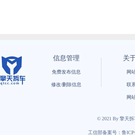
信息管理
关
免费发布信息
网
修改/删除信息
联
网
© 2021 By 擎天
工信部备案号：鲁ICP备