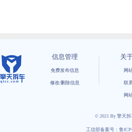
信息管理
关
免费发布信息
网
修改/删除信息
联
网
© 2021 By 擎天
工信部备案号：鲁ICP备