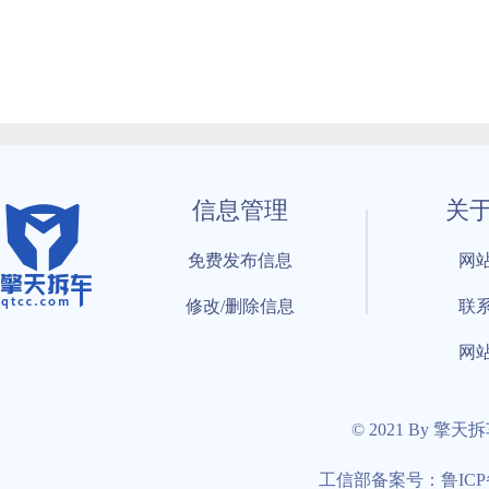
信息管理
关
免费发布信息
网
修改/删除信息
联
网
© 2021 By 擎天
工信部备案号：鲁ICP备