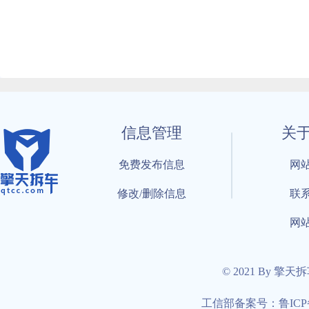
信息管理
关
免费发布信息
网
修改/删除信息
联
网
© 2021 By 擎天
工信部备案号：鲁ICP备