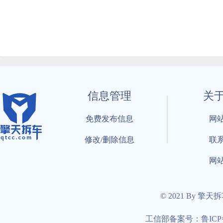
信息管理
关
免费发布信息
网
修改/删除信息
联
网
© 2021 By 擎天
工信部备案号：鲁ICP备