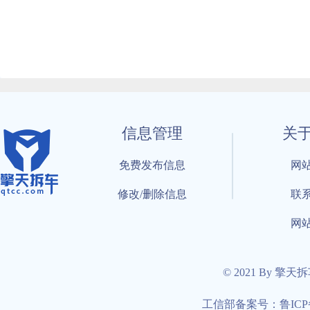
信息管理
关
免费发布信息
网
修改/删除信息
联
网
© 2021 By 擎天
工信部备案号：鲁ICP备