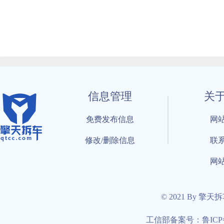
信息管理
关
免费发布信息
网
修改/删除信息
联
网
© 2021 By 擎天
工信部备案号：鲁ICP备