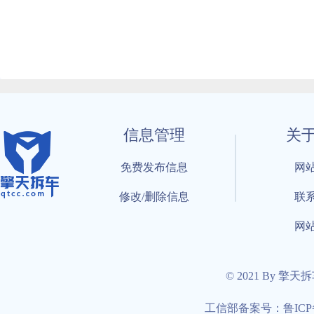
信息管理
关
免费发布信息
网
修改/删除信息
联
网
© 2021 By 擎天
工信部备案号：鲁ICP备