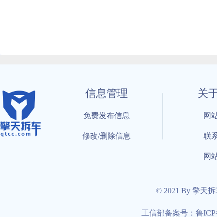
信息管理
关
免费发布信息
网
修改/删除信息
联
网
© 2021 By 擎天
工信部备案号：鲁ICP备